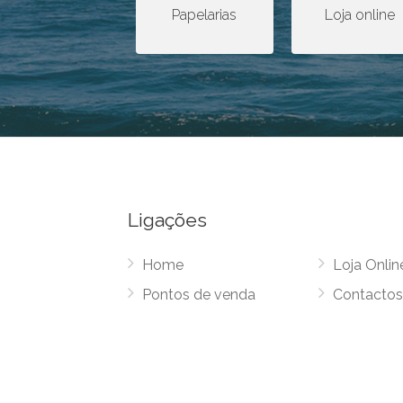
Papelarias
Loja online
Ligações
Home
Loja Onlin
Pontos de venda
Contacto