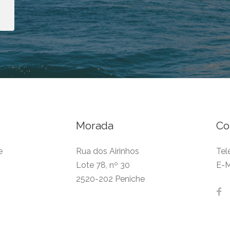
Morada
Co
e
Rua dos Airinhos
Tel
Lote 78, nº 30
E-M
s
2520-202 Peniche