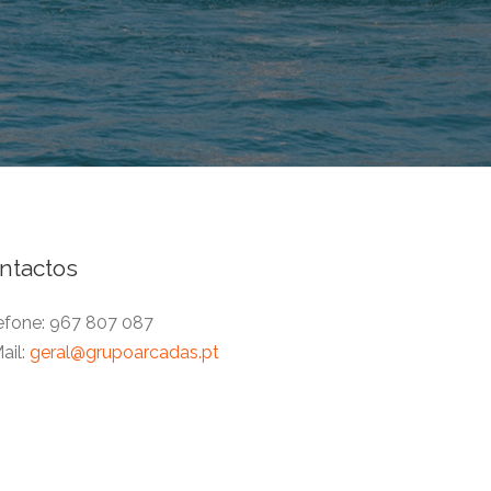
ntactos
efone:
967 807 087
ail:
geral@grupoarcadas.pt