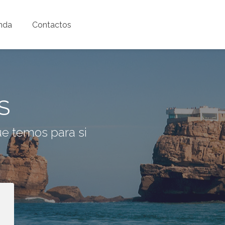
nda
Contactos
S
e temos para si